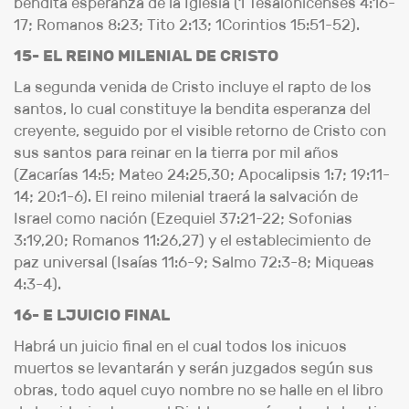
bendita esperanza de la Iglesia (1 Tesalonicenses 4:16-
17; Romanos 8:23; Tito 2:13; 1Corintios 15:51-52).
15- EL REINO MILENIAL DE CRISTO
La segunda venida de Cristo incluye el rapto de los
santos, lo cual constituye la bendita esperanza del
creyente, seguido por el visible retorno de Cristo con
sus santos para reinar en la tierra por mil años
(Zacarías 14:5; Mateo 24:25,30; Apocalipsis 1:7; 19:11-
14; 20:1-6). El reino milenial traerá la salvación de
Israel como nación (Ezequiel 37:21-22; Sofonias
3:19,20; Romanos 11:26,27) y el establecimiento de
paz universal (Isaías 11:6-9; Salmo 72:3-8; Miqueas
4:3-4).
16- E LJUICIO FINAL
Habrá un juicio final en el cual todos los inicuos
muertos se levantarán y serán juzgados según sus
obras, todo aquel cuyo nombre no se halle en el libro